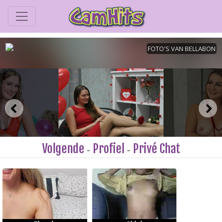
Volgende
Profiel
Privé Chat
-
-