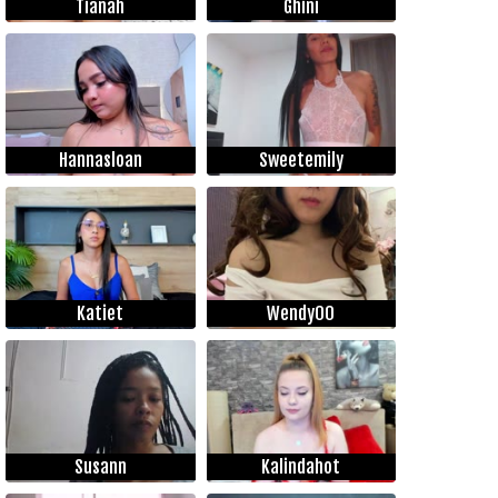
Tianah
Ghini
Hannasloan
Sweetemily
Katiet
Wendy00
Susann
Kalindahot