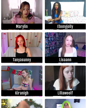
Marylin
Ebonyjolly
Tanyasunny
Lisaann
Kiranigh
Liliawoolf