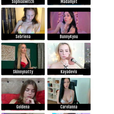
Sophiaswitch
Madamjet
Sebriena
Bunny4you
Skinnynatty
Kayadevis
Goldena
Carolanna