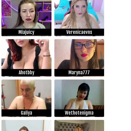
Miajuicy
Verenicaevns
Ahotbby
Maryna777
Galiya
Wethotenigma