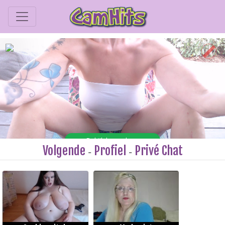
Volgende
Profiel
Privé Chat
-
-